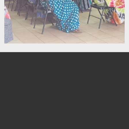
Accueil
L'association
Soutien scolaire
Numérique
Culture Loisir et social
Cohesion
Recrutement
Contact
© 2024 - 2026 RAIV